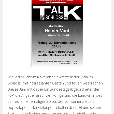
Wie jedes Jahr im November in Amtzell: der „Talk im
Schloss“ mit interessanten Gästen und tollen Gesprächen.
Dieses Jahr mit dabei: Ein Bundestagsabgeordneter der
FDP, die Allgäuer Braunviehkönigin und die Landwirtin des
Jahres, ein ehemaliger Spion, der von seiner Zeit als
Doppelagent, der Gefangenschaft in der DDR und seinem
Freikauf durch einen Agentenaustausch berichten wird,